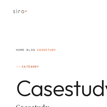
siro
HOME
/
BLOG
/
CASESTUDY
CATEGORY
Casestud
Casestudy