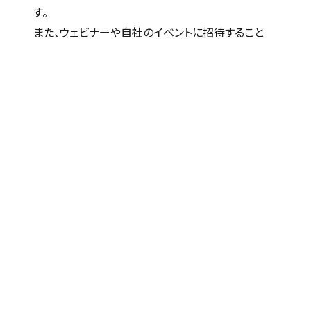
す。
また、ウェビナーや自社のイベントに招待すること
で、直接的な交流を図り、企業とのつながりを深める
ことが可能です。さらに、候補者のスキルや興味に応
じたパーソナライズされたメッセージを送ることで、
より深い信頼関係を築くことができます。
4.必要なタイミングで迅速にアプローチする
必要なタイミングで迅速にアプローチすることがタ
レントプール活用の大きな利点です。新たな求人が
発生したり、組織のニーズが変化した際には、タレン
トプール内から該当する候補者をすぐに特定するこ
とが可能です。
その後、ターゲットとなる候補者に対して、ポジショ
ンに関する情報を共有し、面談や選考プロセスを迅